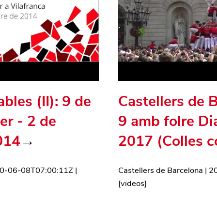
bles (II): 9 de
Castellers de 
er - 2 de
9 amb folre Di
014
→
2017 (Colles 
0-06-08T07:00:11Z
|
Castellers de Barcelona
|
2
[
videos
]