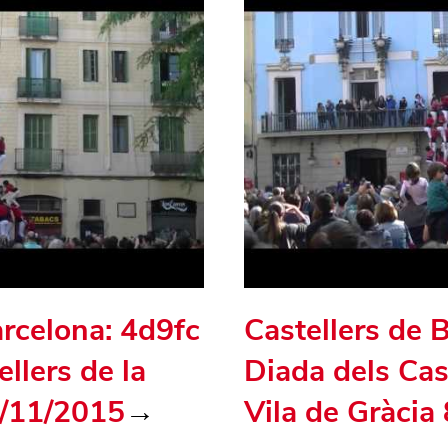
arcelona: 4d9fc
Castellers de 
llers de la
Diada dels Cast
8/11/2015
→
Vila de Gràcia