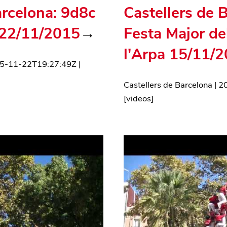
arcelona: 9d8c
Castellers de 
 22/11/2015
→
Festa Major d
l'Arpa 15/11/
5-11-22T19:27:49Z
|
Castellers de Barcelona
|
2
[
videos
]