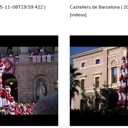
5-11-08T19:59:42Z
|
Castellers de Barcelona
|
2
[
videos
]