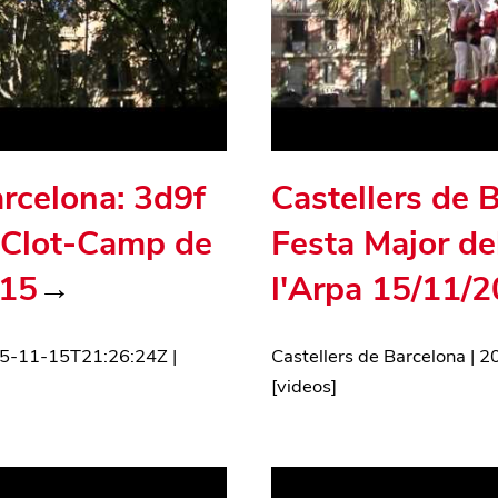
arcelona: 3d9f
Castellers de 
l Clot-Camp de
Festa Major d
015
→
l'Arpa 15/11/
5-11-15T21:26:24Z
|
Castellers de Barcelona
|
2
[
videos
]