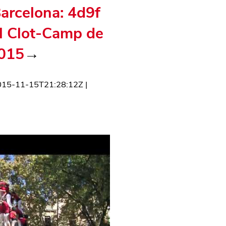
Barcelona: 4d9f
el Clot-Camp de
2015
→
015-11-15T21:28:12Z
|