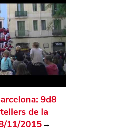
Barcelona: 9d8
ellers de la
 8/11/2015
→