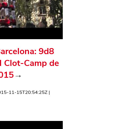
Barcelona: 9d8
el Clot-Camp de
2015
→
015-11-15T20:54:25Z
|