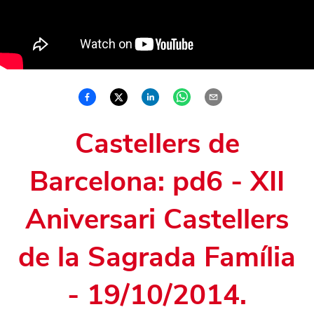
Castellers de
Barcelona: pd6 - XII
Aniversari Castellers
de la Sagrada Família
- 19/10/2014.