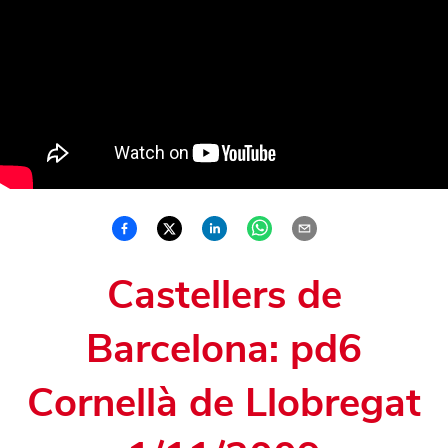
Castellers de
Barcelona: pd6
Cornellà de Llobregat