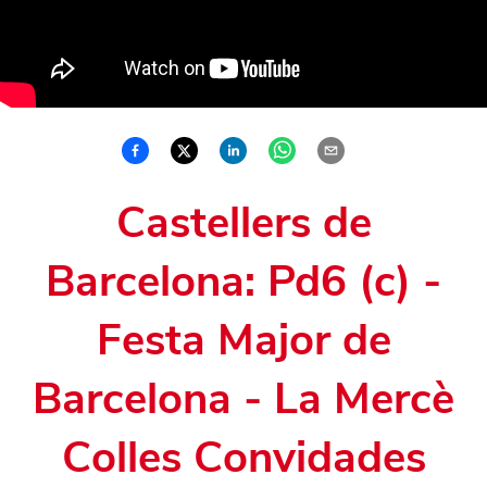
Castellers de
Barcelona: Pd6 (c) -
Festa Major de
Barcelona - La Mercè
Colles Convidades