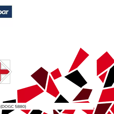
(
DOGC 5880
)