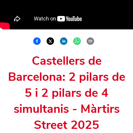
Castellers de
Barcelona: 2 pilars de
5 i 2 pilars de 4
simultanis - Màrtirs
Street 2025