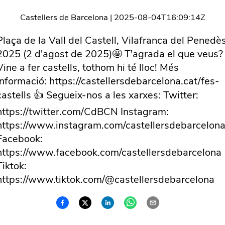
Castellers de Barcelona
|
2025-08-04T16:09:14Z
Plaça de la Vall del Castell, Vilafranca del Penedè
2025 (2 d'agost de 2025)🤩 T'agrada el que veus?
Vine a fer castells, tothom hi té lloc! Més
informació: https://castellersdebarcelona.cat/fes-
castells 👍 Segueix-nos a les xarxes: Twitter:
https://twitter.com/CdBCN Instagram:
https://www.instagram.com/castellersdebarcelona
Facebook:
https://www.facebook.com/castellersdebarcelona
Tiktok:
https://www.tiktok.com/@castellersdebarcelona