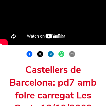
Castellers de
Barcelona: pd7 amb
folre carregat Les